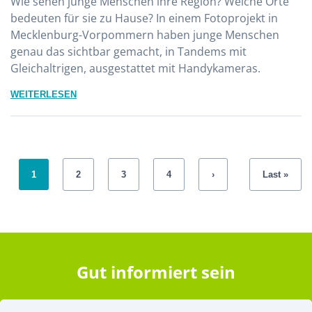
Wie sehen junge Menschen ihre Region? Welche Orte
bedeuten für sie zu Hause? In einem Fotoprojekt in
Mecklenburg-Vorpommern haben junge Menschen
genau das sichtbar gemacht, in Tandems mit
Gleichaltrigen, ausgestattet mit Handykameras.
WEITERLESEN
1
2
3
4
›
Last »
Gut informiert sein