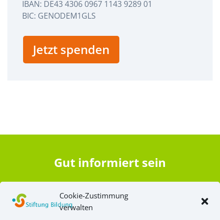
IBAN: DE43 4306 0967 1143 9289 01
BIC: GENODEM1GLS
Jetzt spenden
Gut informiert sein
Bildungsnews lesen
Cookie-Zustimmung
verwalten
Newsletter abonnieren