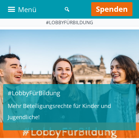
Spenden
Menü
#LOBBYFÜRBILDUNG
#LobbyFürBildung
Mehr Beteiligungsrechte für Kinder und
Jugendliche!