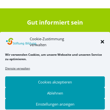
Gut informiert sein
Bildungsnews lesen
Cookie-Zustimmung
verwalten
Newsletter abonnieren
Wir verwenden Cookies, um unsere Webseite und unseren Service
zu optimieren.
Dienste verwalten
Cookies akzeptieren
Ablehnen
Copyright © 2026 - Stiftung Bildung
Einstellungen anzeigen
Impressum
Kontakt
Datenschutz